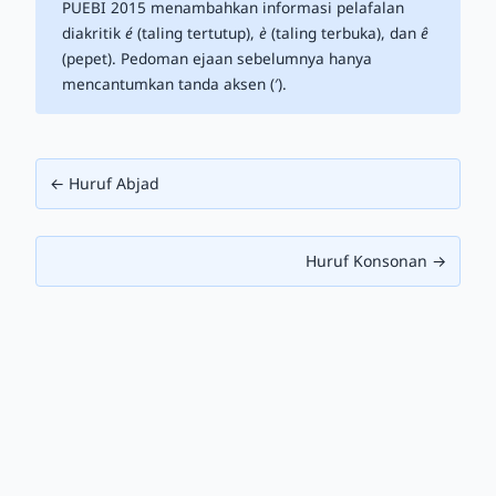
PUEBI 2015 menambahkan informasi pelafalan
diakritik
é
(taling tertutup),
è
(taling terbuka), dan
ê
(pepet). Pedoman ejaan sebelumnya hanya
mencantumkan tanda aksen (′).
← Huruf Abjad
Huruf Konsonan →