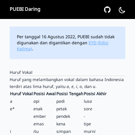
PUEBI Daring
Per tanggal 16 Agustus 2022, PUEBI sudah tidak
digunakan dan digantikan dengan
EYD (Edisi
Kelima)
.
Huruf Vokal
Huruf yang melambangkan vokal dalam bahasa Indonesia
terdiri atas lima huruf, yaitu
a
,
e
,
i
,
o
, dan
u
.
Huruf Vokal
Posisi Awal
Posisi Tengah
Posisi Akhir
a
a
pi
p
a
di
lus
a
e*
e
nak
p
e
tak
sor
e
e
mber
p
e
ndek
-
e
mas
k
e
na
tip
e
i
i
tu
s
i
mpan
murn
i