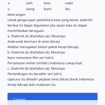
o
o
leh
k
o
ta
radi
o
u
ulang
bumi
ibu
Keterangan:
Untuk pengucapan (pelafalan) kata yang benar, diakritik
berikut ini dapat digunakan jika ejaan kata itu dapat
menimbulkan keraguan.
a. Diakritik (é) dilafalkan [e]. Misalnya:
Anak-anak bermain di
teras
(téras).
Kedelai merupakan bahan pokok
kecap
(kécap).
b. Diakritik (è) dilafalkan [ɛ]. Misalnya:
Kami menonton film
seri
(sèri).
Pertahanan
militer
(militèr) Indonesia cukup kuat.
c. Diakritik (ê) dilafalkan [ə]. Misalnya:
Pertandingan itu berakhir
seri
(sêri).
Upacara itu dihadiri pejabat
teras
(têras) Bank Indonesia.
Kecap
(kêcap) dulu makanan itu.
Catatan: