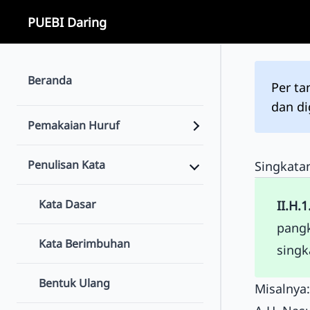
PUEBI Daring
Beranda
Per ta
dan d
Pemakaian Huruf
Penulisan Kata
Singkata
Kata Dasar
II.H.1
pangk
Kata Berimbuhan
singk
Bentuk Ulang
Misalnya: