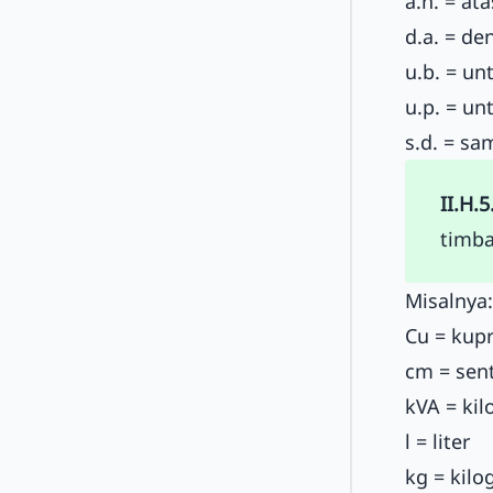
a.n. = at
d.a. = d
u.b. = un
u.p. = un
s.d. = s
II.H.5
timba
Misalnya:
Cu = kup
cm = sen
kVA = kil
l = liter
kg = kil