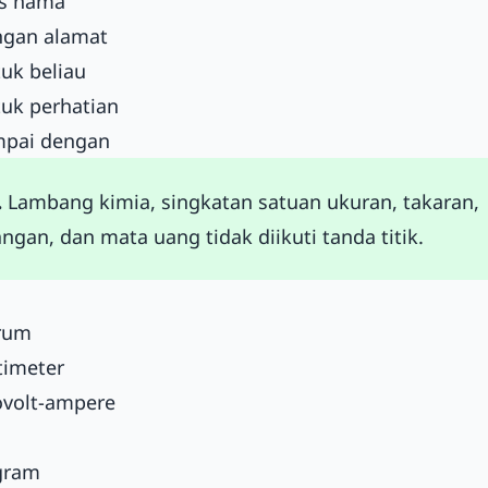
as nama
engan alamat
tuk beliau
tuk perhatian
ampai dengan
.
Lambang kimia, singkatan satuan ukuran, takaran,
ngan, dan mata uang tidak diikuti tanda titik.
rum
timeter
ovolt-ampere
ogram