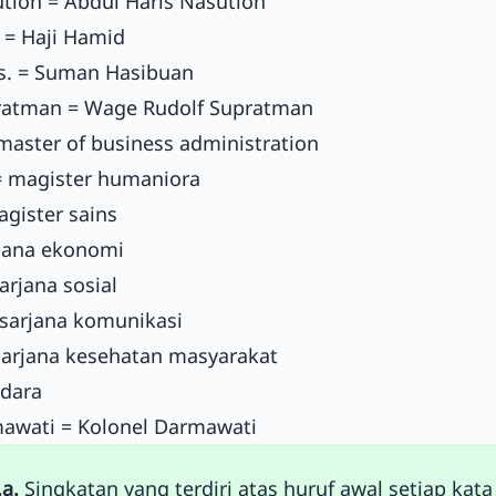
tion = Abdul Haris Nasution
 = Haji Hamid
. = Suman Hasibuan
ratman = Wage Rudolf Supratman
master of business administration
 magister humaniora
agister sains
rjana ekonomi
sarjana sosial
 sarjana komunikasi
 sarjana kesehatan masyarakat
udara
mawati = Kolonel Darmawati
.a.
Singkatan yang terdiri atas huruf awal setiap kata