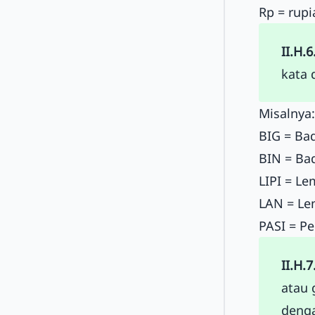
Rp = rupi
II.H.6
kata 
Misalnya:
BIG = Ba
BIN = Bad
LIPI = L
LAN = Le
PASI = Pe
II.H.7
atau 
denga