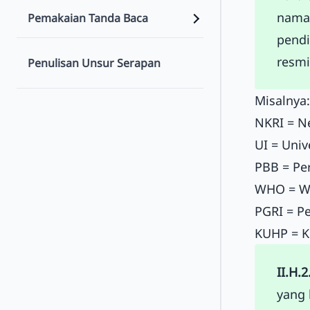
nama
Pemakaian Tanda Baca
pendi
resmi
Penulisan Unsur Serapan
Misalnya:
NKRI = N
UI = Univ
PBB = Pe
WHO = Wo
PGRI = P
KUHP = K
II.H.2
yang 