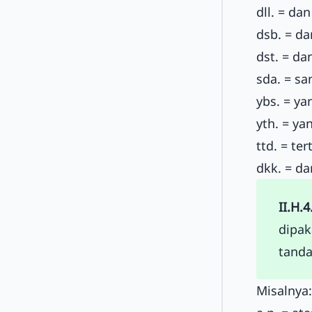
dll. = dan
dsb. = d
dst. = da
sda. = s
ybs. = y
yth. = ya
ttd. = te
dkk. = d
II.H.4
dipak
tanda 
Misalnya: