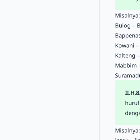
Misalnya:
Bulog = 
Bappenas
Kowani =
Kalteng 
Mabbim =
Suramadu
II.H.8
huruf
denga
Misalnya: