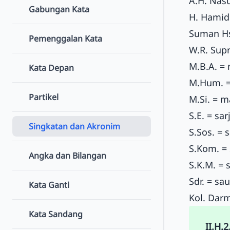
A.H. Nasu
Gabungan Kata
H. Hamid
Suman Hs
Pemenggalan Kata
W.R. Sup
M.B.A. = 
Kata Depan
M.Hum. =
Partikel
M.Si. = m
S.E. = sa
Singkatan dan Akronim
S.Sos. = 
S.Kom. =
Angka dan Bilangan
S.K.M. =
Sdr. = sa
Kata Ganti
Kol. Dar
Kata Sandang
II.H.2