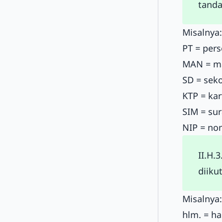
tanda 
Misalnya:
PT = pers
MAN = ma
SD = sek
KTP = ka
SIM = su
NIP = no
II.H.
diiku
Misalnya:
hlm. = h