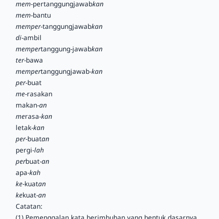
mem
-pertanggungjawab
kan
mem
-bantu
memper
-tanggungjawab
kan
di
-ambil
memper
tanggung-jawab
kan
ter
-bawa
memper
tanggungjawab-
kan
per
-buat
me
-rasakan
makan-
an
me
rasa-
kan
letak-
kan
per
-buat
an
pergi-
lah
per
buat-
an
apa-
kah
ke
-kuat
an
ke
kuat-
an
Catatan:
(1) Pemenggalan kata berimbuhan yang bentuk dasarnya