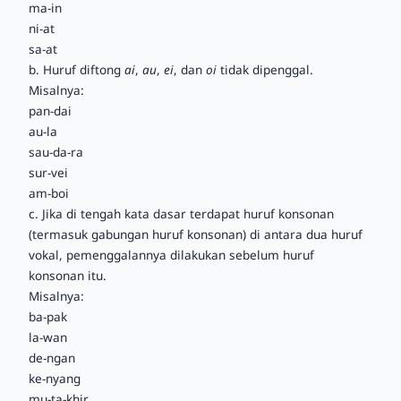
ma-in
ni-at
sa-at
b.
Huruf diftong
ai
,
au
,
ei
, dan
oi
tidak dipenggal.
Misalnya:
pan-dai
au-la
sau-da-ra
sur-vei
am-boi
c. Jika di tengah kata dasar terdapat
huruf konsonan
(termasuk
gabungan huruf konsonan
) di antara dua huruf
vokal, pemenggalannya dilakukan sebelum huruf
konsonan itu.
Misalnya:
ba-pak
la-wan
de-ngan
ke-nyang
mu-ta-khir