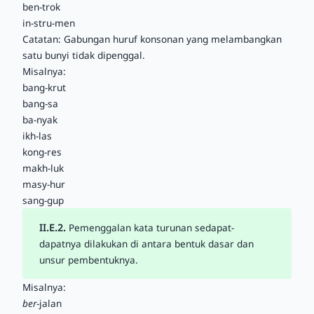
ben-trok
in-stru-men
Catatan: Gabungan huruf konsonan yang melambangkan
satu bunyi tidak dipenggal.
Misalnya:
bang-krut
bang-sa
ba-nyak
ikh-las
kong-res
makh-luk
masy-hur
sang-gup
II.E.2.
Pemenggalan
kata turunan
sedapat-
dapatnya dilakukan di antara bentuk dasar dan
unsur pembentuknya.
Misalnya:
ber
-jalan