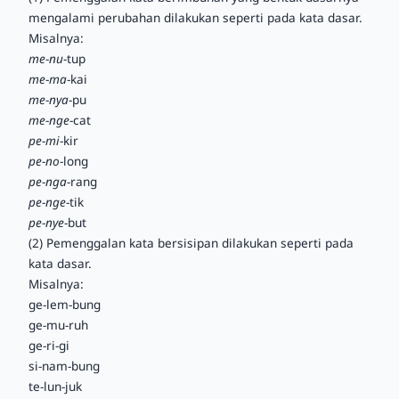
mengalami perubahan dilakukan seperti pada kata dasar.
Misalnya:
me
-
nu
-tup
me
-
ma
-kai
me
-
nya
-pu
me
-
nge
-cat
pe
-
mi
-kir
pe
-
no
-long
pe
-
nga
-rang
pe
-
nge
-tik
pe
-
nye
-but
(2) Pemenggalan kata bersisipan dilakukan seperti pada
kata dasar.
Misalnya:
ge-lem-bung
ge-mu-ruh
ge-ri-gi
si-nam-bung
te-lun-juk